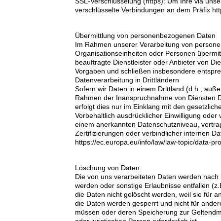
SSL-Verschlüsselung (https): Um Ihre via uns
verschlüsselte Verbindungen an dem Präfix http
Übermittlung von personenbezogenen Daten
Im Rahmen unserer Verarbeitung von personen
Organisationseinheiten oder Personen übermit
beauftragte Dienstleister oder Anbieter von Di
Vorgaben und schließen insbesondere entspre
Datenverarbeitung in Drittländern
Sofern wir Daten in einem Drittland (d.h., au
Rahmen der Inanspruchnahme von Diensten Drit
erfolgt dies nur im Einklang mit den gesetzlic
Vorbehaltlich ausdrücklicher Einwilligung oder 
einem anerkannten Datenschutzniveau, vertra
Zertifizierungen oder verbindlicher internen 
https://ec.europa.eu/info/law/law-topic/data-pr
Löschung von Daten
Die von uns verarbeiteten Daten werden nach 
werden oder sonstige Erlaubnisse entfallen (z.
die Daten nicht gelöscht werden, weil sie für 
die Daten werden gesperrt und nicht für ander
müssen oder deren Speicherung zur Geltendm