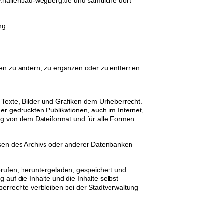
ww.hallenbad-wegberg.de und sämtliche dort
ng
nen zu ändern, zu ergänzen oder zu entfernen.
Texte, Bilder und Grafiken dem Urheberrecht.
der gedruckten Publikationen, auch im Internet,
gig von dem Dateiformat und für alle Formen
lesen des Archivs oder anderer Datenbanken
erufen, heruntergeladen, gespeichert und
auf die Inhalte und die Inhalte selbst
errechte verbleiben bei der Stadtverwaltung