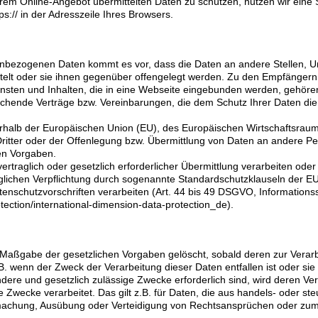
erem Online-Angebot übermittelten Daten zu schützen, nutzen wir eine
s:// in der Adresszeile Ihres Browsers.
bezogenen Daten kommt es vor, dass die Daten an andere Stellen, Un
telt oder sie ihnen gegenüber offengelegt werden. Zu den Empfängern
ensten und Inhalten, die in eine Webseite eingebunden werden, gehören
chende Verträge bzw. Vereinbarungen, die dem Schutz Ihrer Daten die
ßerhalb der Europäischen Union (EU), des Europäischen Wirtschaftsrau
ter oder der Offenlegung bzw. Übermittlung von Daten an andere Per
hen Vorgaben.
vertraglich oder gesetzlich erforderlicher Übermittlung verarbeiten oder 
glichen Verpflichtung durch sogenannte Standardschutzklauseln der E
Datenschutzvorschriften verarbeiten (Art. 44 bis 49 DSGVO, Information
otection/international-dimension-data-protection_de).
Maßgabe der gesetzlichen Vorgaben gelöscht, sobald deren zur Verarbe
B. wenn der Zweck der Verarbeitung dieser Daten entfallen ist oder sie 
andere und gesetzlich zulässige Zwecke erforderlich sind, wird deren V
e Zwecke verarbeitet. Das gilt z.B. für Daten, die aus handels- oder 
achung, Ausübung oder Verteidigung von Rechtsansprüchen oder zum 