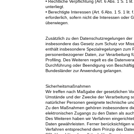
• Rechtliche Verpflichtung (Art. 6 Abs. 1 S. 1 l
unterliegt.
• Berechtigte Interessen (Art. 6 Abs. 1 S. 1 li
erforderlich, sofern nicht die Interessen ode
überwiegen.
Zusätzlich zu den Datenschutzregelungen der
insbesondere das Gesetz zum Schutz vor Mis
enthält insbesondere Spezialregelungen zum 
personenbezogener Daten, zur Verarbeitung für
Profiling. Des Weiteren regelt es die Datenve
Durchführung oder Beendigung von Beschäftigu
Bundesländer zur Anwendung gelangen.
Sicherheitsmaßnahmen
Wir treffen nach Maßgabe der gesetzlichen Vo
Umstände und der Zwecke der Verarbeitung sow
natürlicher Personen geeignete technische u
Zu den Maßnahmen gehören insbesondere die Si
elektronischen Zugangs zu den Daten als auch 
Des Weiteren haben wir Verfahren eingerichte
Daten gewährleisten. Ferner berücksichtigen 
Verfahren entsprechend dem Prinzip des Daten