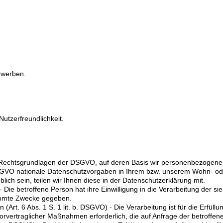
ewerben.
utzerfreundlichkeit.
 Rechtsgrundlagen der DSGVO, auf deren Basis wir personenbezogene 
VO nationale Datenschutzvorgaben in Ihrem bzw. unserem Wohn- oder 
lich sein, teilen wir Ihnen diese in der Datenschutzerklärung mit.
O) - Die betroffene Person hat ihre Einwilligung in die Verarbeitung de
immte Zwecke gegeben.
 (Art. 6 Abs. 1 S. 1 lit. b. DSGVO) - Die Verarbeitung ist für die Erfüll
vorvertraglicher Maßnahmen erforderlich, die auf Anfrage der betroffen