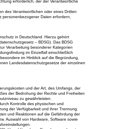
ichtung erforderlich, der der Verantwortliche
sen des Verantwortlichen oder eines Dritten
utz personenbezogener Daten erfordern,
schutz in Deutschland. Hierzu gehört
esdatenschutzgesetz – BDSG). Das BDSG
zur Verarbeitung besonderer Kategorien
ngsfindung im Einzelfall einschließlich
sbesondere im Hinblick auf die Begründung,
können Landesdatenschutzgesetze der einzelnen
ierungskosten und der Art, des Umfangs, der
aßes der Bedrohung der Rechte und Freiheiten
utzniveau zu gewährleisten.
durch Kontrolle des physischen und
rung der Verfügbarkeit und ihrer Trennung.
aten und Reaktionen auf die Gefährdung der
bzw. Auswahl von Hardware, Software sowie
Voreinstellungen.