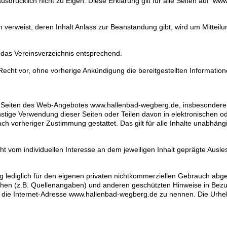
usdrücklich nicht zu Eigen. Diese Erklärung gilt für alle Seiten auf w
 verweist, deren Inhalt Anlass zur Beanstandung gibt, wird um Mitteilu
 das Vereinsverzeichnis entsprechend.
echt vor, ohne vorherige Ankündigung die bereitgestellten Informatio
le Seiten des Web-Angebotes www.hallenbad-wegberg.de, insbesondere 
onstige Verwendung dieser Seiten oder Teilen davon in elektronischen o
h vorheriger Zustimmung gestattet. Das gilt für alle Inhalte unabhän
cht vom individuellen Interesse an dem jeweiligen Inhalt geprägte Aus
ng lediglich für den eigenen privaten nichtkommerziellen Gebrauch abg
hen (z.B. Quellenangaben) und anderen geschützten Hinweise in Bezug 
st die Internet-Adresse www.hallenbad-wegberg.de zu nennen. Die Urheb