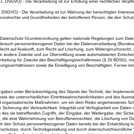
it. c. DSGVO) - Die Verarbeitung ist zur Erfüllung einer rechtlichen Verpfl
t. f. DSGVO) - Die Verarbeitung ist zur Wahrung der berechtigten Interes
r Grundrechte und Grundfreiheiten der betroffenen Person, die den Sch
 Datenschutz-Grundverordnung gelten nationale Regelungen zum Daten
sbrauch personenbezogener Daten bei der Datenverarbeitung (Bund
Recht auf Auskunft, zum Recht auf Löschung, zum Widerspruchsrecht, 
 andere Zwecke und zur Übermittlung sowie automatisierten Entscheidu
rarbeitung für Zwecke des Beschäftigungsverhältnisses (§ 26 BDSG), in
ngsverhältnissen sowie die Einwilligung von Beschäftigten. Ferner 
rgaben unter Berücksichtigung des Stands der Technik, der Implement
ie der unterschiedlichen Eintrittswahrscheinlichkeiten und des Ausm
nd organisatorische Maßnahmen, um ein dem Risiko angemessenes Sch
cherung der Vertraulichkeit, Integrität und Verfügbarkeit von Daten 
des sie betreffenden Zugriffs, der Eingabe, der Weitergabe, der Siche
t, die eine Wahrnehmung von Betroffenenrechten, die Löschung von D
wir den Schutz personenbezogener Daten bereits bei der Entwicklung 
schutzes, durch Technikgestaltung und durch datenschutzfreundliche 