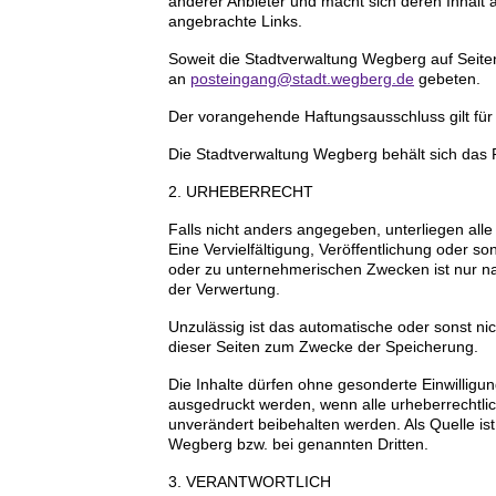
anderer Anbieter und macht sich deren Inhalt a
angebrachte Links.
Soweit die Stadtverwaltung Wegberg auf Seiten
an
posteingang@stadt.wegberg.de
gebeten.
Der vorangehende Haftungsausschluss gilt für
Die Stadtverwaltung Wegberg behält sich das R
2. URHEBERRECHT
Falls nicht anders angegeben, unterliegen al
Eine Vervielfältigung, Veröffentlichung oder s
oder zu unternehmerischen Zwecken ist nur nac
der Verwertung.
Unzulässig ist das automatische oder sonst ni
dieser Seiten zum Zwecke der Speicherung.
Die Inhalte dürfen ohne gesonderte Einwilligu
ausgedruckt werden, wenn alle urheberrechtlic
unverändert beibehalten werden. Als Quelle i
Wegberg bzw. bei genannten Dritten.
3. VERANTWORTLICH